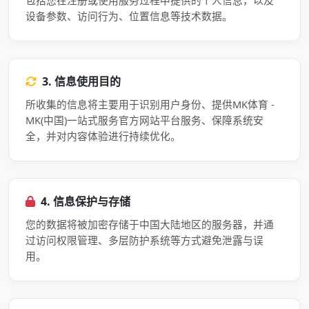
包括您在注册或使用服务过程中提供的个人信息，以及
设备参数、访问行为、位置信息等技术数据。
3. 信息使用目的
所收集的信息将主要用于识别用户身份、提供MK体育 -
MK(中国)一站式服务官方网站平台服务、保障系统安
全，并对内容体验进行持续优化。
4. 信息保护与存储
您的数据将被加密存储于中国大陆地区的服务器，并通
过访问权限管理、多层防护系统等方式避免泄露与误
用。