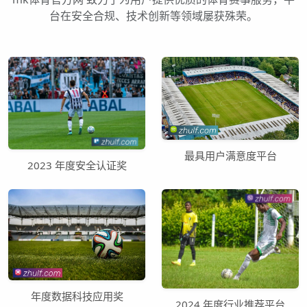
台在安全合规、技术创新等领域屡获殊荣。
最具用户满意度平台
2023 年度安全认证奖
年度数据科技应用奖
2024 年度行业推荐平台