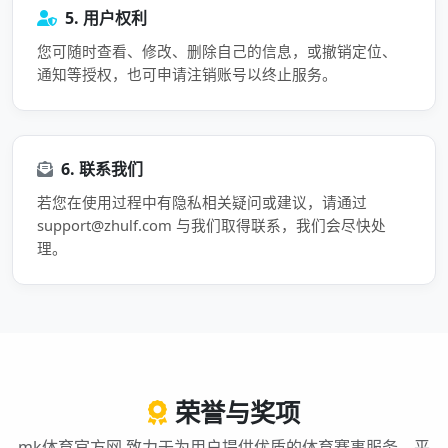
5. 用户权利
您可随时查看、修改、删除自己的信息，或撤销定位、
通知等授权，也可申请注销账号以终止服务。
6. 联系我们
若您在使用过程中有隐私相关疑问或建议，请通过
support@zhulf.com 与我们取得联系，我们会尽快处
理。
荣誉与奖项
mk体育官方网 致力于为用户提供优质的体育赛事服务，平