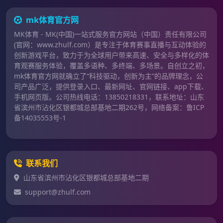
mk体育官方网
MK体育 - MK(中国)一站式服务官方网站（中国）责任有限公司
(官网：www.zhulf.com）是专注于体育赛事直播与互动体验的
创新游戏平台，致力于为全球用户带来高速、安全与多样化的体
育观赛服务体验，覆盖多语种、多终端、多场景。自创立之初，
mk体育官方网就确立了“科技驱动，创新为主”的品牌理念，公
司产品广泛，提供登录入口、最新网址、官网链接、app下载、
手机网页版。公司热线电话：13850218331，联系地址：山东
省滨州市沾化区银都城总部基地二期262号，网络备案：鲁ICP
备14035553号-1
联系我们
山东省滨州市沾化区银都城总部基地二期
support@zhulf.com