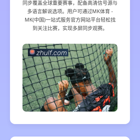
同步覆盖全球重要赛事，配备高清信号源与
多语言解说选项。用户可通过MK体育 -
MK(中国)一站式服务官方网站平台轻松找
到关注比赛，实现多屏同步观赛。