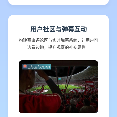
用户社区与弹幕互动
构建赛事评论区与实时弹幕系统，让用户可
边看边聊，提升观赛的社交属性。