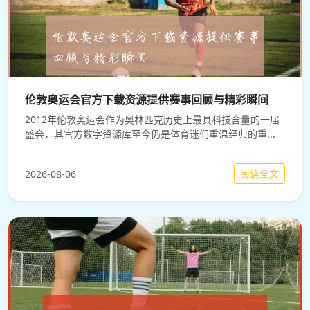
伦敦奥运会官方下载资源提供赛事回顾与精彩瞬间
2012年伦敦奥运会作为奥林匹克历史上最具科技含量的一届
盛会，其官方数字资源库至今仍是体育迷们重温经典的重...
阅读全文
2026-08-06