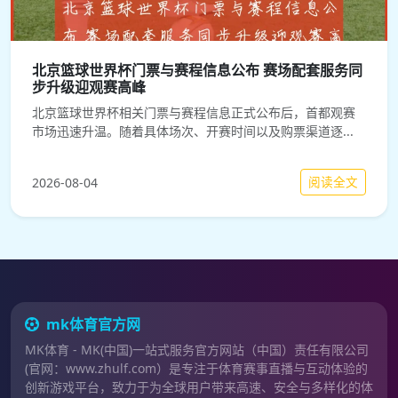
北京篮球世界杯门票与赛程信息公布 赛场配套服务同
步升级迎观赛高峰
北京篮球世界杯相关门票与赛程信息正式公布后，首都观赛
市场迅速升温。随着具体场次、开赛时间以及购票渠道逐...
阅读全文
2026-08-04
mk体育官方网
MK体育 - MK(中国)一站式服务官方网站（中国）责任有限公司
(官网：www.zhulf.com）是专注于体育赛事直播与互动体验的
创新游戏平台，致力于为全球用户带来高速、安全与多样化的体