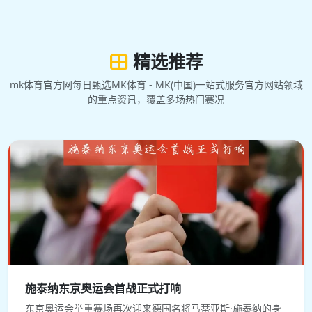
精选推荐
mk体育官方网每日甄选MK体育 - MK(中国)一站式服务官方网站领域
的重点资讯，覆盖多场热门赛况
施泰纳东京奥运会首战正式打响
东京奥运会举重赛场再次迎来德国名将马蒂亚斯·施泰纳的身