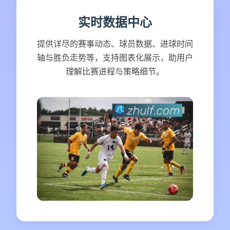
实时数据中心
提供详尽的赛事动态、球员数据、进球时间
轴与胜负走势等，支持图表化展示，助用户
理解比赛进程与策略细节。