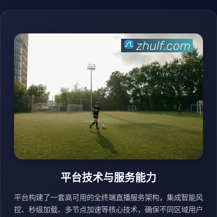
平台技术与服务能力
平台构建了一套高可用的全终端直播服务架构，集成智能风
控、秒级加载、多节点加速等核心技术，确保不同区域用户