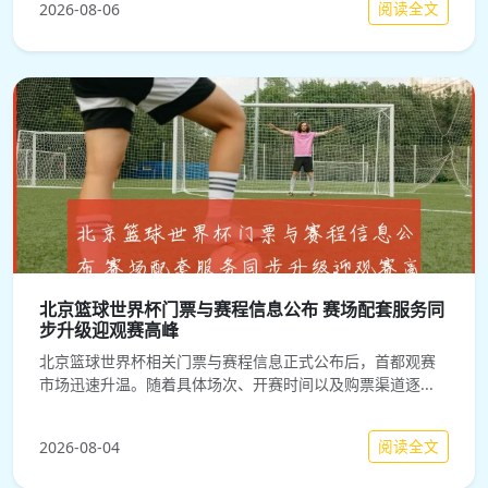
阅读全文
2026-08-06
北京篮球世界杯门票与赛程信息公布 赛场配套服务同
步升级迎观赛高峰
北京篮球世界杯相关门票与赛程信息正式公布后，首都观赛
市场迅速升温。随着具体场次、开赛时间以及购票渠道逐...
阅读全文
2026-08-04