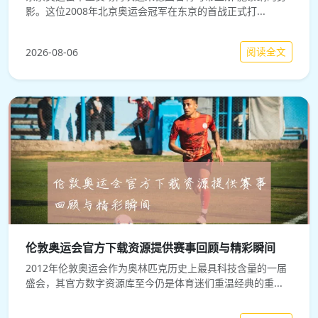
影。这位2008年北京奥运会冠军在东京的首战正式打...
阅读全文
2026-08-06
伦敦奥运会官方下载资源提供赛事回顾与精彩瞬间
2012年伦敦奥运会作为奥林匹克历史上最具科技含量的一届
盛会，其官方数字资源库至今仍是体育迷们重温经典的重...