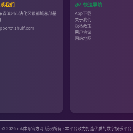
联系我们
快速导航
东省滨州市沾化区银都城总部基
App下载
期
关于我们
隐私政策
pport@zhulf.com
用户协议
网站地图
© 2026 mk体育官方网 版权所有 · 本平台致力打造优质的数字娱乐平台