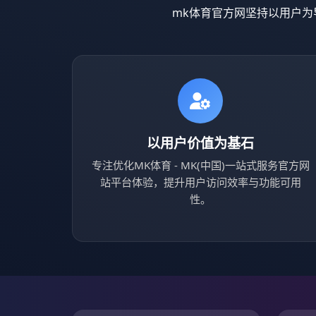
mk体育官方网坚持以用户
以用户价值为基石
专注优化MK体育 - MK(中国)一站式服务官方网
站平台体验，提升用户访问效率与功能可用
性。