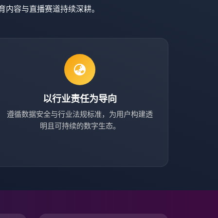
育内容与直播赛道持续深耕。
以行业责任为导向
遵循数据安全与行业法规标准，为用户构建透
明且可持续的数字生态。