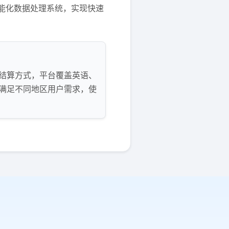
智能化数据处理系统，实现快速
结算方式，平台覆盖英语、
满足不同地区用户需求，使