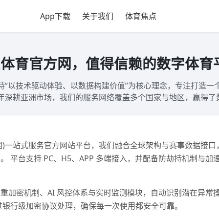
App下载
关于我们
体育焦点
k体育官方网，值得信赖的数字体育
持“以技术驱动体验、以数据构建价值”为核心理念，专注打造一
余年深耕亚洲市场，我们的服务网络覆盖多个国家与地区，赢得了
(中国)一站式服务官方网站
平台，我们融合全球架构与赛事数据接口
 平台支持 PC、H5、APP 多端接入，并配备防劫持机制与
重加密机制、AI 风控体系与实时监测模块，自动识别潜在异常
过银行级加密协议处理，确保每一次使用都安全可靠。