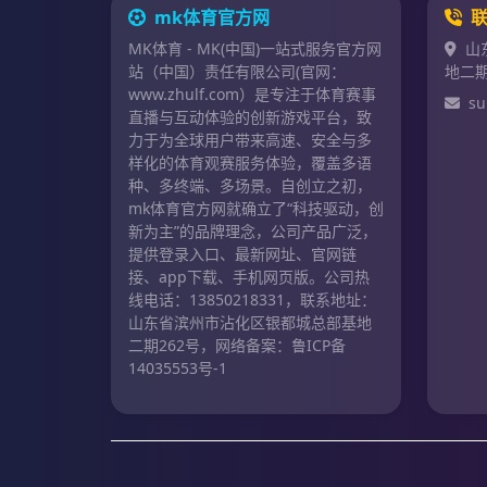
mk体育官方网
MK体育 - MK(中国)一站式服务官方网
山
站（中国）责任有限公司(官网：
地二
www.zhulf.com）是专注于体育赛事
su
直播与互动体验的创新游戏平台，致
力于为全球用户带来高速、安全与多
样化的体育观赛服务体验，覆盖多语
种、多终端、多场景。自创立之初，
mk体育官方网就确立了“科技驱动，创
新为主”的品牌理念，公司产品广泛，
提供登录入口、最新网址、官网链
接、app下载、手机网页版。公司热
线电话：13850218331，联系地址：
山东省滨州市沾化区银都城总部基地
二期262号，网络备案：鲁ICP备
14035553号-1