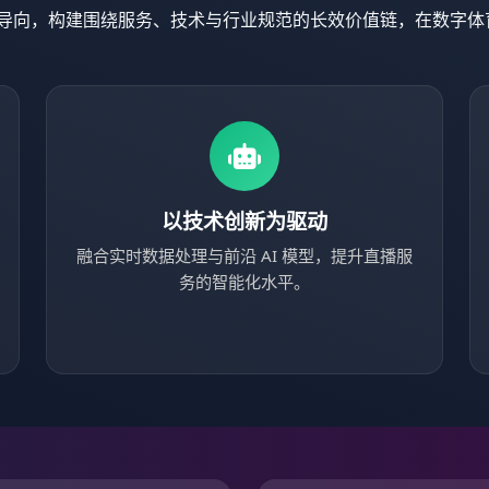
为导向，构建围绕服务、技术与行业规范的长效价值链，在数字体
以技术创新为驱动
融合实时数据处理与前沿 AI 模型，提升直播服
务的智能化水平。